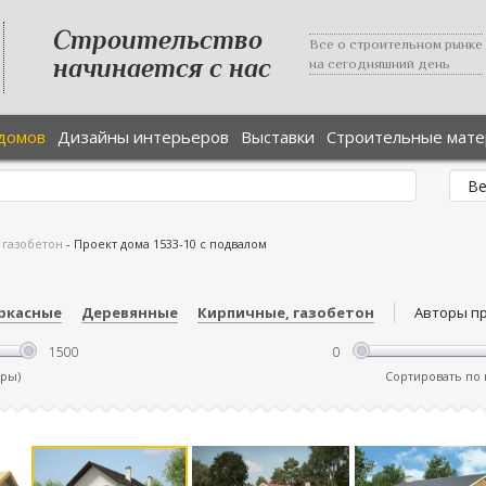
Строительство
Все о строительном рынке
начинается с нас
на сегодняшний день
домов
Дизайны интерьеров
Выставки
Строительные мат
 газобетон
-
Проект дома 1533-10 с подвалом
ркасные
Деревянные
Кирпичные, газобетон
Авторы п
тры)
Сортировать по ц