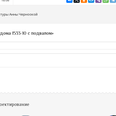
 18:08
ктуры Анны Черноокой
дома 1533-10 с подвалом»
роектирование