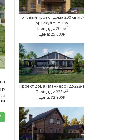
Готовый проект дома 200 кв.м //
Артикул АСА-195
2
Площадь: 200 м
Цена: 25,000
q
тва
Проект дома Планнерс 122-228-1
0
c
2
Площадь: 228 м
том
Цена: 32,800
q
ати
У