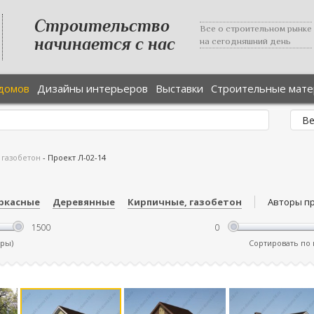
Строительство
Все о строительном рынке
начинается с нас
на сегодняшний день
домов
Дизайны интерьеров
Выставки
Строительные мат
 газобетон
-
Проект Л-02-14
ркасные
Деревянные
Кирпичные, газобетон
Авторы п
тры)
Сортировать по ц