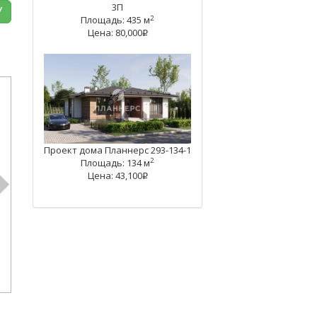
3П
У
2
Площадь: 435 м
Цена: 80,000
q
Проект дома Планнерс 293-134-1
2
Площадь: 134 м
Цена: 43,100
q