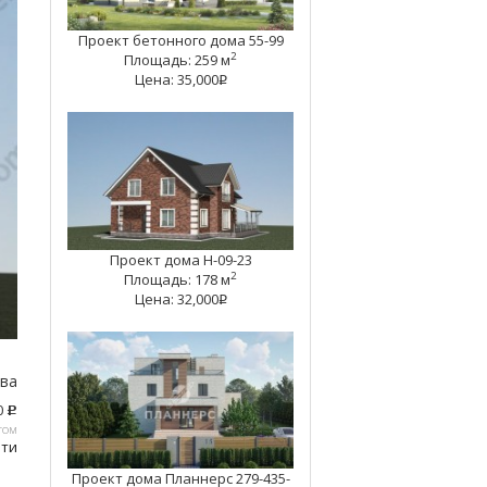
Проект бетонного дома 55-99
2
Площадь: 259 м
Цена: 35,000
q
Проект дома Н-09-23
2
Площадь: 178 м
Цена: 32,000
q
тва
0
c
том
ати
Проект дома Планнерс 279-435-