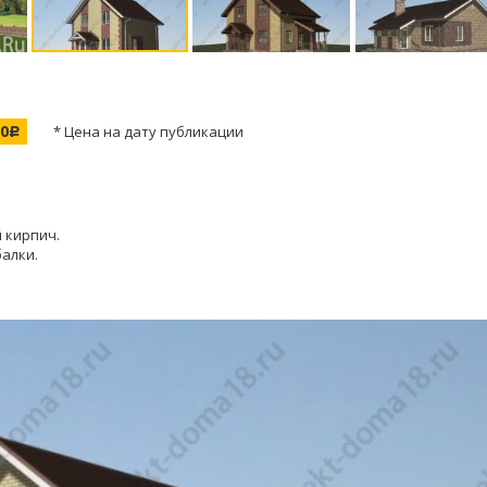
00
* Цена на дату публикации
c
 кирпич.
балки.