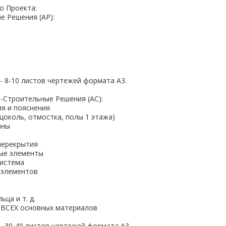
о Проекта:
е Решения (АР):
- 8-10 листов чертежей формата А3.
о-Строительные Решения (АС):
ия и пояснения
(цоколь, отмостка, полы 1 этажа)
аны
перекрытия
ые элементы
система
 элементов
ьца и т. д.
 ВСЕХ основных материалов
- 30-40 листов чертежей формата А3