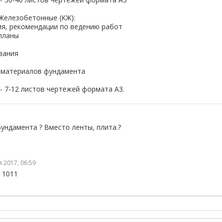
 Железобетонные (КЖ):
ия, рекомендации по ведению работ
планы
вания
 материалов фундамента
- 7-12 листов чертежей формата А3.
ундамента ? Вместо ленты, плита.?
 2017, 06:59
8 1011