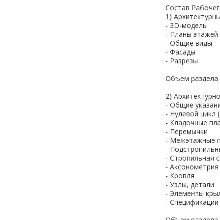
Состав Рабочег
1) Архитектурны
- 3D-модель
- Планы этажей
- Общие виды
- Фасады
- Разрезы
Объем раздела 
2) Архитектурн
- Общие указан
- Нулевой цикл 
- Кладочные пл
- Перемычки
- Межэтажные 
- Подстропильн
- Стропильная 
- Аксонометрия
- Кровля
- Узлы, детали
- Элементы крыл
- Спецификации
Объем раздела 