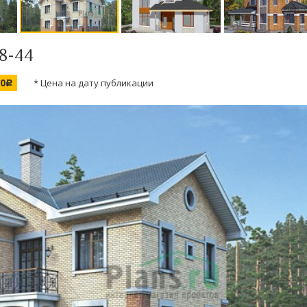
58-44
00
* Цена на дату публикации
c