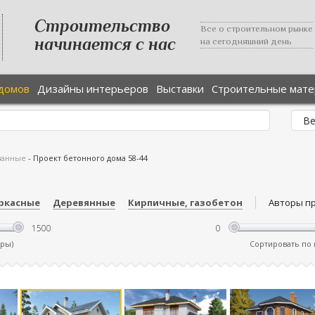
Строительство
Все о строительном рынке
начинается с нас
на сегодняшний день
домов
Дизайны интерьеров
Выставки
Строительные мат
ванные
-
Проект бетонного дома 58-44
ркасные
Деревянные
Кирпичные, газобетон
Авторы п
тры)
Сортировать по ц