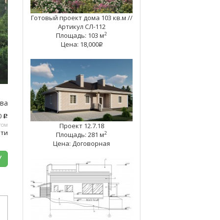
Готовый проект дома 103 кв.м //
Артикул СЛ-112
2
Площадь: 103 м
Цена: 18,000
q
тва
0
c
том
Проект 12.7.18
ати
2
Площадь: 281 м
Цена: Договорная
У