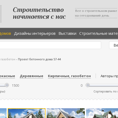
Строительство
Все о строительном рынке
начинается с нас
на сегодняшний день
домов
Дизайны интерьеров
Выставки
Строительные мат
 газобетон
-
Проект бетонного дома 57-44
ркасные
Деревянные
Кирпичные, газобетон
Авторы п
тры)
Сортировать по ц