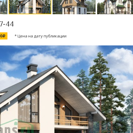
7-44
00
* Цена на дату публикации
c