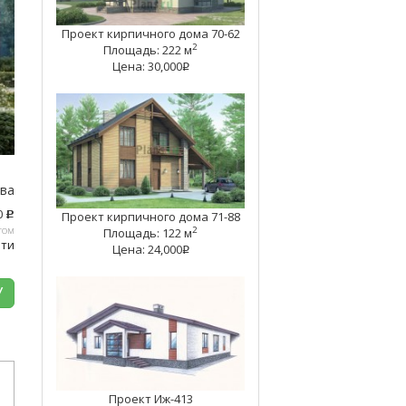
Проект кирпичного дома 70-62
2
Площадь: 222 м
Цена: 30,000
q
тва
0
Проект кирпичного дома 71-88
c
том
2
Площадь: 122 м
ати
Цена: 24,000
q
У
Проект Иж-413