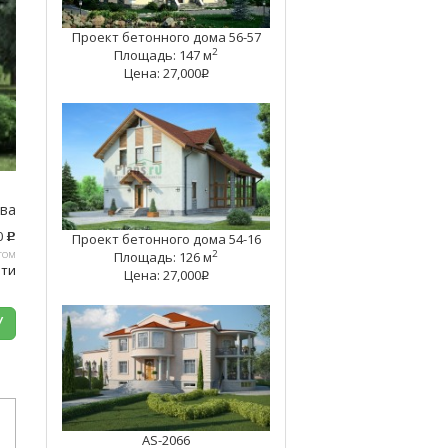
Проект бетонного дома 56-57
2
Площадь: 147 м
Цена: 27,000
q
тва
0
Проект бетонного дома 54-16
c
том
2
Площадь: 126 м
ати
Цена: 27,000
q
У
AS-2066