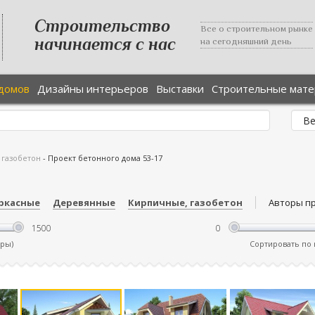
Строительство
Все о строительном рынке
начинается с нас
на сегодняшний день
домов
Дизайны интерьеров
Выставки
Строительные мат
 газобетон
-
Проект бетонного дома 53-17
ркасные
Деревянные
Кирпичные, газобетон
Авторы п
тры)
Сортировать по ц