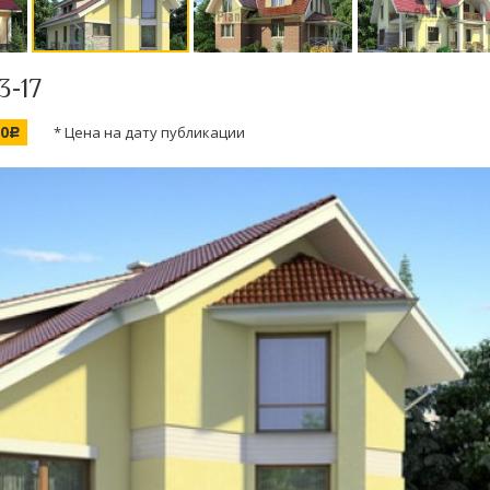
3-17
00
* Цена на дату публикации
c