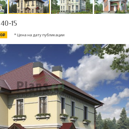
 40-15
00
* Цена на дату публикации
c