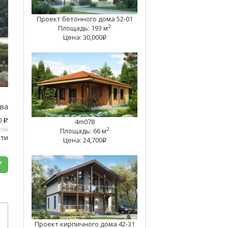
Проект бетонного дома 52-01
2
Площадь: 193 м
Цена: 30,000
q
тва
0
4m078
c
том
2
Площадь: 66 м
ати
Цена: 24,700
q
У
Проект кирпичного дома 42-31