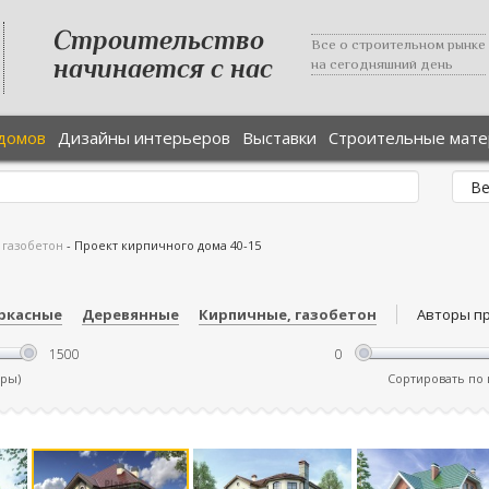
Строительство
Все о строительном рынке
начинается с нас
на сегодняшний день
домов
Дизайны интерьеров
Выставки
Строительные мат
 газобетон
-
Проект кирпичного дома 40-15
ркасные
Деревянные
Кирпичные, газобетон
Авторы п
тры)
Сортировать по ц