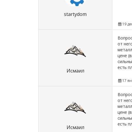
startydom
19 де
Вопрос
от нег
металл
цене (
сильны
есть п
Исмаил
17 ян
Вопрос
от нег
металл
цене (
сильны
есть п
Исмаил