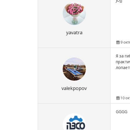
JUJJ
yavatra
9 окт
Я за г
практи
лопает
valekpopov
10 ок
GGGG