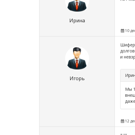
Ирина
10 де
Шифер 
долгов
и невз
Ири
Игорь
Мы 1
внеш
даже
12 де