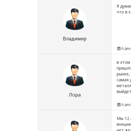
Я дума
что в 
Владимир
6 дек
в этом
пришло
рынке,
самая 
металл
выйдет
Лора
6 дек
Мы 12 
внешни
нет же