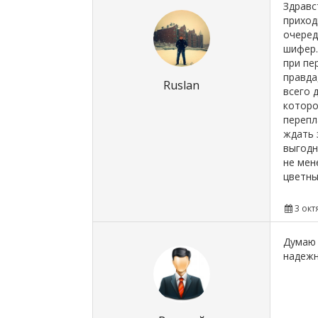
Здравс
приход
очеред
шифер.
при пе
правда
Ruslan
всего 
которо
перепл
ждать 
выгодн
не мен
цветны
3 окт
Думаю 
надежн