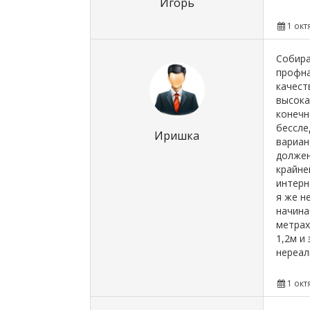
Игорь
1 окт
Собира
профна
качест
высока
конечн
бессле
Иришка
вариан
должен
крайне
интерн
я же н
начина
метрах
1,2м и
нереал
1 окт