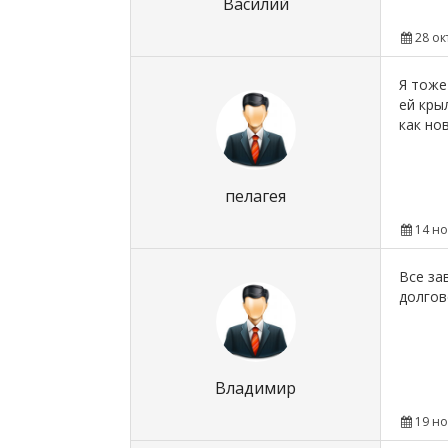
Василий
28 ок
Я тоже
ей кры
как но
пелагея
14 но
Все за
долгов
Владимир
19 но