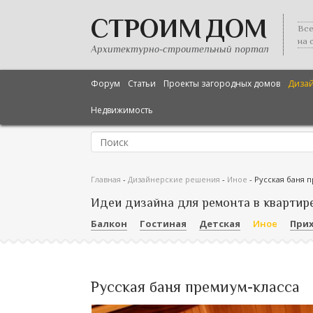
СТРОИМ ДОМ
Все
на 
Архитектурно-строительный портал
Форум
Статьи
Проекты загородных домов
Диза
Недвижимость
Главная
-
Дизайнерские решения
-
Иное
-
Русская баня 
Идеи дизайна для ремонта в квартир
Балкон
Гостиная
Детская
Иное
При
Русская баня премиум-класса