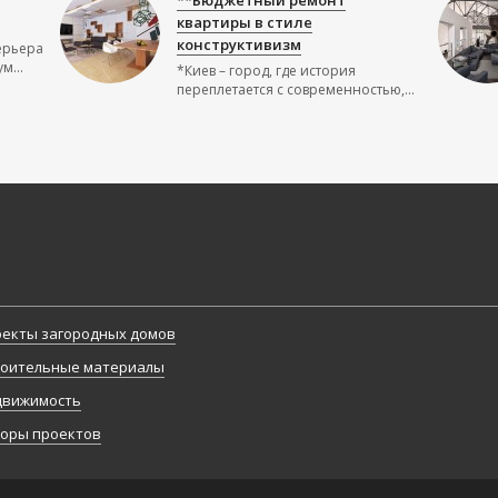
**Бюджетный ремонт
квартиры в стиле
конструктивизм
ерьера
м...
*Киев – город, где история
переплетается с современностью,...
екты загородных домов
оительные материалы
движимость
оры проектов