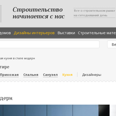
Строительство
Все о строительном рынке
начинается с нас
на сегодняшний день
домов
Дизайны интерьеров
Выставки
Строительные мат
ая кухня в стиле модерн
тире
Прихожая
Спальня
Санузел
Кухня
Дизайнеры
одерн