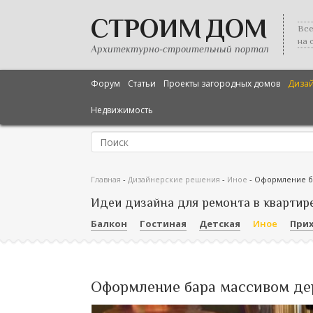
СТРОИМ ДОМ
Все
на 
Архитектурно-строительный портал
Форум
Статьи
Проекты загородных домов
Диза
Недвижимость
Главная
-
Дизайнерские решения
-
Иное
-
Оформление б
Идеи дизайна для ремонта в квартир
Балкон
Гостиная
Детская
Иное
При
Оформление бара массивом де