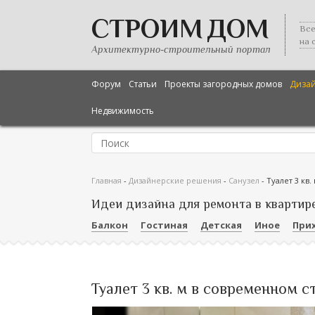
СТРОИМ ДОМ
Все
на 
Архитектурно-строительный портал
Форум
Статьи
Проекты загородных домов
Диза
Недвижимость
Главная
-
Дизайнерские решения
-
Санузел
-
Туалет 3 кв
Идеи дизайна для ремонта в квартир
Балкон
Гостиная
Детская
Иное
При
Туалет 3 кв. м в современном с