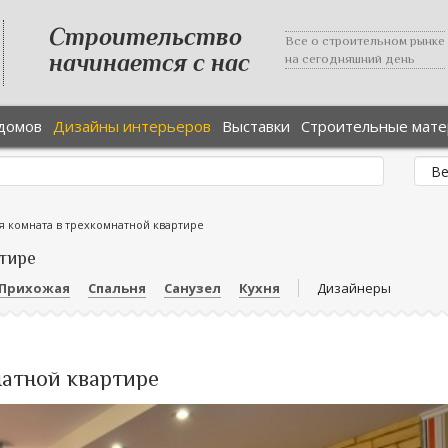
Строительство
Все о строительном рынке
начинается с нас
на сегодняшний день
домов
Дизайны интерьеров
Выставки
Строительные мат
я комната в трехкомнатной квартире
тире
Прихожая
Спальня
Санузел
Кухня
Дизайнеры
натной квартире