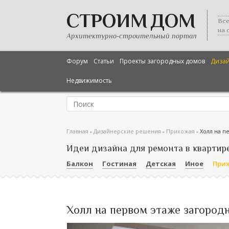
СТРОИМ ДОМ
Все
на 
Архитектурно-строительный портал
Форум
Статьи
Проекты загородных домов
Диза
Недвижимость
Главная
-
Дизайнерские решения
-
Прихожая
-
Холл на п
Идеи дизайна для ремонта в квартир
Балкон
Гостиная
Детская
Иное
При
Холл на первом этаже загород