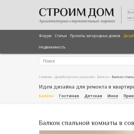
СТРОИМ ДОМ
Все
на 
Архитектурно-строительный портал
Форум
Статьи
Проекты загородных домов
Диза
Недвижимость
Главная
-
Дизайнерские решения
-
Балкон
-
Балкон спал
Идеи дизайна для ремонта в квартир
Балкон
Гостиная
Детская
Иное
При
Балкон спальной комнаты в со