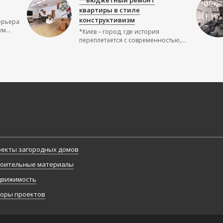
**Бюджетный ремонт
квартиры в стиле
конструктивизм
ерьера
м...
*Киев – город, где история
переплетается с современностью,...
екты загородных домов
оительные материалы
движимость
оры проектов