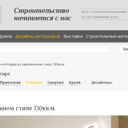
Строительство
Все о строительном рынке
начинается с нас
на сегодняшний день
домов
Дизайны интерьеров
Выставки
Строительные мат
н коттеджа в современном стиле 130кв.м.
тире
Прихожая
Спальня
Санузел
Кухня
Дизайнеры
ном стиле 130кв.м.