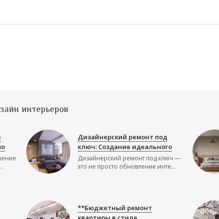
изайн интерьеров
й
Дизайнерский ремонт под
по
ключ: Создание идеального
шение
Дизайнерский ремонт под ключ —
..
это не просто обновление инте...
**Бюджетный ремонт
квартиры в стиле