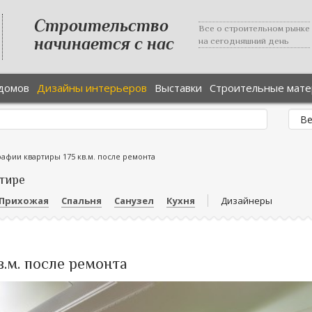
Строительство
Все о строительном рынке
начинается с нас
на сегодняшний день
домов
Дизайны интерьеров
Выставки
Строительные мат
афии квартиры 175 кв.м. после ремонта
тире
Прихожая
Спальня
Санузел
Кухня
Дизайнеры
.м. после ремонта